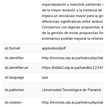
especialización y maestría, partiendo d
de la mayor duración y la instancia de T
implica un obstáculo mayor para la gra
diferencias significativas entre ambos t
Concluimos con algunas propuestas de 
de la gestión de estas propuestas for
estimamos podrían mejorar la retención
dc.format
application/pdf
dc.identifier
http://revistas.utp.ac.pa/index.php/cla
dc.identifier.uri
https://ridda2.utp.ac.pa/handle/123
dc.language
spa
dc.publisher
Universidad Tecnológica de Panamá
dc.relation
http://revistas.utp.ac.pa/index.php/cl