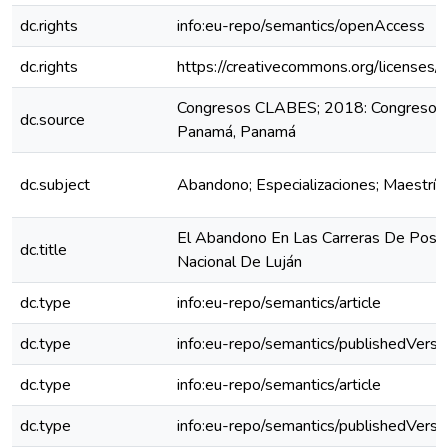
dc.rights
info:eu-repo/semantics/openAccess
dc.rights
https://creativecommons.org/licenses/
Congresos CLABES; 2018: Congreso C
dc.source
Panamá, Panamá
dc.subject
Abandono; Especializaciones; Maestría
El Abandono En Las Carreras De Post
dc.title
Nacional De Luján
dc.type
info:eu-repo/semantics/article
dc.type
info:eu-repo/semantics/publishedVersi
dc.type
info:eu-repo/semantics/article
dc.type
info:eu-repo/semantics/publishedVersi