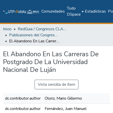
Todo
Comunidades
Estadísticas
Pol
DSpace
Inicio
RedGuia / Congresos CLABES
Publicaciones del Congreso Internacional CLABES
El Abandono En Las Carreras De Postgrado De La Universidad Nacional De Luján
El Abandono En Las Carreras De
Postgrado De La Universidad
Nacional De Luján
Vista sencilla de ítem
dc.contributor.author
Oloriz, Mario Gillermo
dc.contributor.author
Fernández,, Juan Manuel