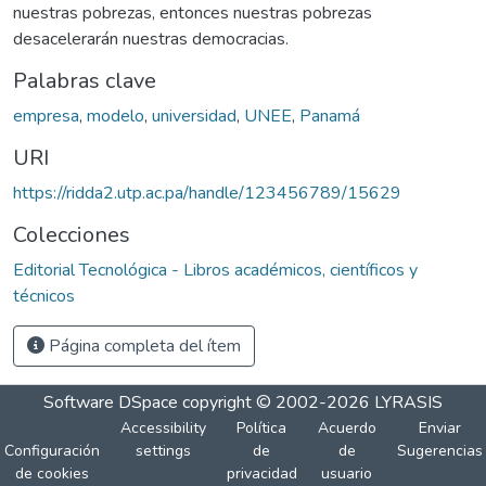
nuestras pobrezas, entonces nuestras pobrezas
desacelerarán nuestras democracias.
Palabras clave
empresa
,
modelo
,
universidad
,
UNEE
,
Panamá
URI
https://ridda2.utp.ac.pa/handle/123456789/15629
Colecciones
Editorial Tecnológica - Libros académicos, científicos y
técnicos
Página completa del ítem
Software DSpace
copyright © 2002-2026
LYRASIS
Accessibility
Política
Acuerdo
Enviar
Configuración
settings
de
de
Sugerencias
de cookies
privacidad
usuario