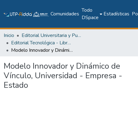
Todo
Comunidades
Estadísticas
Pol
DSpace
Inicio
Editorial Universitaria y Publicaciones Seriadas
Editorial Tecnológica - Libros académicos, científicos y técnicos
Modelo Innovador y Dinámico de Vínculo, Universidad - Empresa -Estado
Modelo Innovador y Dinámico de
Vínculo, Universidad - Empresa -
Estado