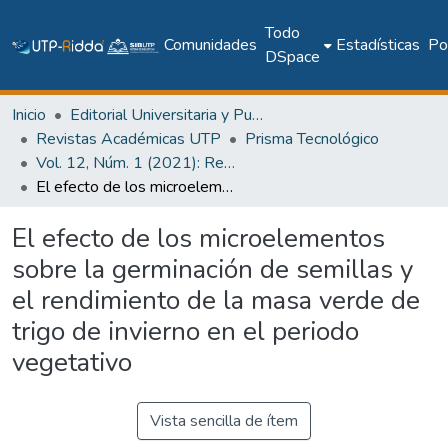
Todo
Comunidades
Estadísticas
Pol
DSpace
Inicio
Editorial Universitaria y Publicaciones Seriadas
Revistas Académicas UTP
Prisma Tecnológico
Vol. 12, Núm. 1 (2021): Revista Prisma Tecnológico
El efecto de los microelementos sobre la germinación de semillas y el rendimiento de la masa verde de trigo de invierno en el periodo vegetativo
El efecto de los microelementos
sobre la germinación de semillas y
el rendimiento de la masa verde de
trigo de invierno en el periodo
vegetativo
Vista sencilla de ítem