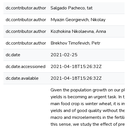
dc.contributor.author
Salgado Pacheco, tat
dc.contributor.author
Myazin Georgievich, Nikolay
dc.contributor.author
Kozhokina Nikolaevna, Anna
dc.contributor.author
Brekhov Timofevich, Petr
dc.date
2021-02-25
dc.date.accessioned
2021-04-18T15:26:32Z
dc.date.available
2021-04-18T15:26:32Z
Given the population growth on our plan
yields is becoming an urgent task. In t
main food crop is winter wheat, it is im
yields and of good quality without the 
macro and microelements in the fertiliza
this sense, we study the effect of pre-