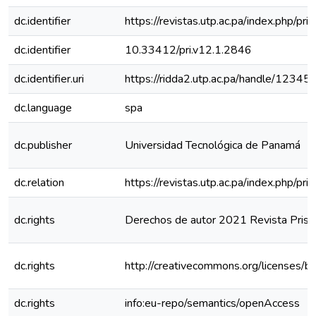
dc.identifier
https://revistas.utp.ac.pa/index.php/pr
dc.identifier
10.33412/pri.v12.1.2846
dc.identifier.uri
https://ridda2.utp.ac.pa/handle/123
dc.language
spa
dc.publisher
Universidad Tecnológica de Panamá
dc.relation
https://revistas.utp.ac.pa/index.php/p
dc.rights
Derechos de autor 2021 Revista Prism
dc.rights
http://creativecommons.org/licenses/b
dc.rights
info:eu-repo/semantics/openAccess