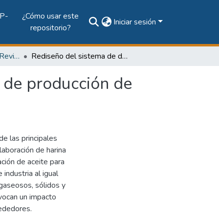
P-
¿Cómo usar este
Iniciar sesión
repositorio?
Vol. 7, Núm. 1 (2003): Revista Tecnología Hoy
Rediseño del sistema de desodorización de plantas de producción de aceite y harina de pescado
 de producción de
de las principales
elaboración de harina
ción de aceite para
industria al igual
gaseosos, sólidos y
ovocan un impacto
rededores.