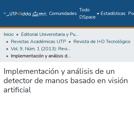
Todo
Comunidades
Estadísticas
Pol
DSpace
Inicio
Editorial Universitaria y Publicaciones Seriadas
Revistas Académicas UTP
Revista de I+D Tecnológico
Vol. 9, Núm. 1 (2013): Revista I+D Tecnológico
Implementación y análisis de un detector de manos basado en visión artificial
Implementación y análisis de un
detector de manos basado en visión
artificial