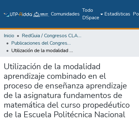
Todo
Comunidades
Estadísticas
Pol
DSpace
Inicio
RedGuia / Congresos CLABES
Publicaciones del Congreso Internacional CLABES
Utilización de la modalidad aprendizaje combinado en el proceso de enseñanza aprendizaje de la asignatura fundamentos de matemática del curso propedéutico de la Escuela Politécnica Nacional
Utilización de la modalidad
aprendizaje combinado en el
proceso de enseñanza aprendizaje
de la asignatura fundamentos de
matemática del curso propedéutico
de la Escuela Politécnica Nacional