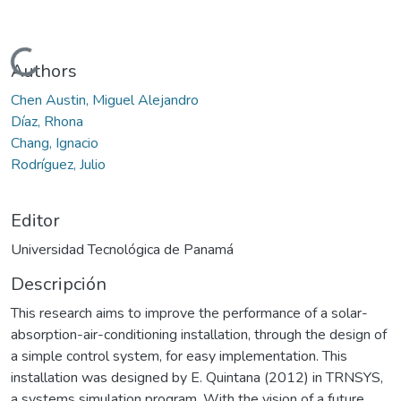
Cargando...
Authors
Chen Austin, Miguel Alejandro
Díaz, Rhona
Chang, Ignacio
Rodríguez, Julio
Editor
Universidad Tecnológica de Panamá
Descripción
This research aims to improve the performance of a solar-
absorption-air-conditioning installation, through the design of
a simple control system, for easy implementation. This
installation was designed by E. Quintana (2012) in TRNSYS,
a systems simulation program. With the vision of a future