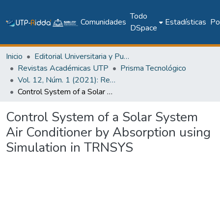
Todo
Comunidades
Estadísticas
Pol
DSpace
Inicio
Editorial Universitaria y Publicaciones Seriadas
Revistas Académicas UTP
Prisma Tecnológico
Vol. 12, Núm. 1 (2021): Revista Prisma Tecnológico
Control System of a Solar System Air Conditioner by Absorption using Simulation in TRNSYS
Control System of a Solar System
Air Conditioner by Absorption using
Simulation in TRNSYS