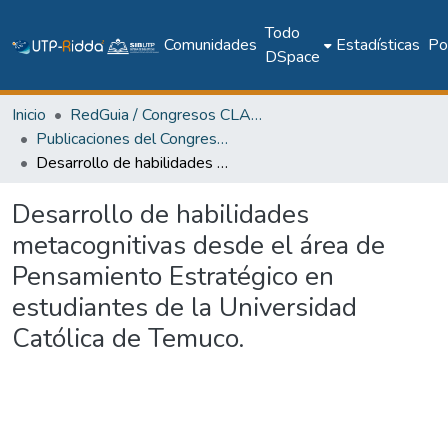
Todo
Comunidades
Estadísticas
Pol
DSpace
Inicio
RedGuia / Congresos CLABES
Publicaciones del Congreso Internacional CLABES
Desarrollo de habilidades metacognitivas desde el área de Pensamiento Estratégico en estudiantes de la Universidad Católica de Temuco.
Desarrollo de habilidades
metacognitivas desde el área de
Pensamiento Estratégico en
estudiantes de la Universidad
Católica de Temuco.