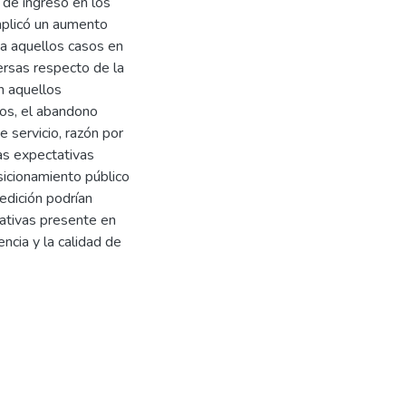
 de ingreso en los
mplicó un aumento
a aquellos casos en
rsas respecto de la
en aquellos
os, el abandono
 servicio, razón por
las expectativas
sicionamiento público
medición podrían
tativas presente en
ncia y la calidad de