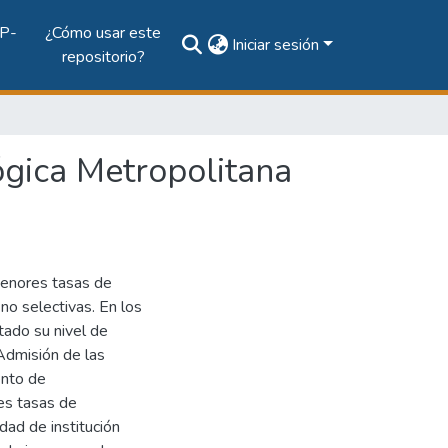
P-
¿Cómo usar este
Iniciar sesión
repositorio?
gica Metropolitana
menores tasas de
 no selectivas. En los
tado su nivel de
Admisión de las
ento de
es tasas de
dad de institución