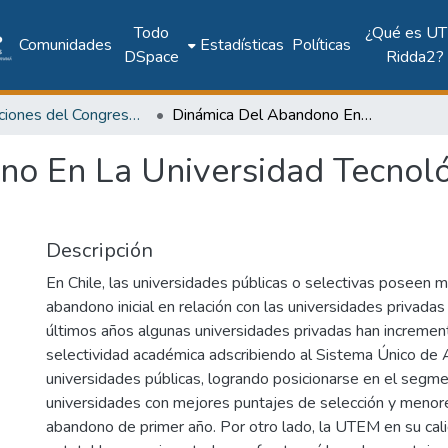
Todo
¿Qué es UT
Comunidades
Estadísticas
Políticas
DSpace
Ridda2?
Publicaciones del Congreso Internacional CLABES
Dinámica Del Abandono En La Universidad Tecnológica Metropolitana De Chile (Utem)
o En La Universidad Tecnoló
Descripción
En Chile, las universidades públicas o selectivas poseen 
abandono inicial en relación con las universidades privadas
últimos años algunas universidades privadas han incremen
selectividad académica adscribiendo al Sistema Único de 
universidades públicas, logrando posicionarse en el segm
universidades con mejores puntajes de selección y menor
abandono de primer año. Por otro lado, la UTEM en su cali