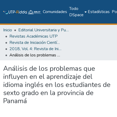
Todo
Comunidades
Estadísticas
Pol
DSpace
Inicio
Editorial Universitaria y Publicaciones Seriadas
Revistas Académicas UTP
Revista de Iniciación Científica
2018, Vol. 4: Revista de Iniciación Científica, Edición Especial
Análisis de los problemas que influyen en el aprendizaje del idioma inglés en los estudiantes de sexto grado en la provincia de Panamá
Análisis de los problemas que
influyen en el aprendizaje del
idioma inglés en los estudiantes de
sexto grado en la provincia de
Panamá