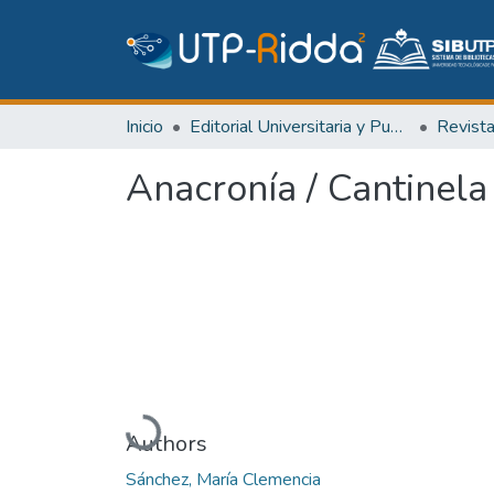
Inicio
Editorial Universitaria y Publicaciones Seriadas
Revist
Anacronía / Cantinela
Cargando...
Authors
Sánchez, María Clemencia