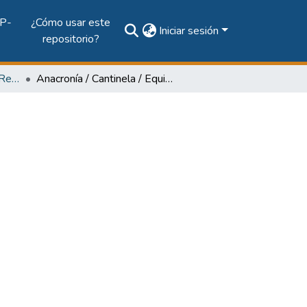
P-
¿Cómo usar este
Iniciar sesión
repositorio?
Vol. 65, Núm. 1 (2010): Revista Maga
Anacronía / Cantinela / Equinoccio