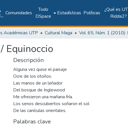
Todo
¿Qué es UT
Comunidades
Estadísticas
Políticas
DSpace
Ridda2?
as Académicas UTP
Cultural Maga
 / Equinoccio
Descripción
Alguna vez quise el paisaje
Ocre de los otoños.
Las manos de un leñador
Del bosque de Inglewood
Me ofrecieron una mañana fría.
Los senos descubiertos soñaron el sol
De las canículas orientales.
Palabras clave