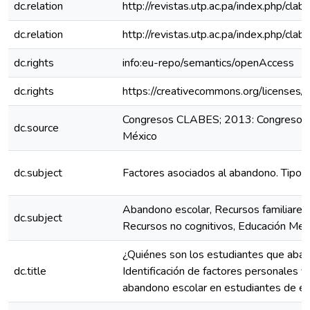
dc.relation
http://revistas.utp.ac.pa/index.php/cla
dc.relation
http://revistas.utp.ac.pa/index.php/cla
dc.rights
info:eu-repo/semantics/openAccess
dc.rights
https://creativecommons.org/licenses/
Congresos CLABES; 2013: Congreso C
dc.source
México
dc.subject
Factores asociados al abandono. Tipos
Abandono escolar, Recursos familiares,
dc.subject
Recursos no cognitivos, Educación Med
¿Quiénes son los estudiantes que aban
dc.title
Identificación de factores personales y 
abandono escolar en estudiantes de ed