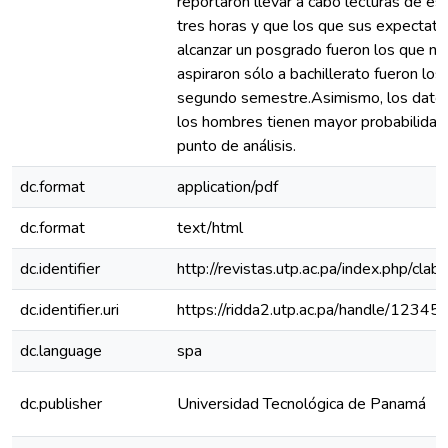
reportaron llevar a cabo lecturas de e
tres horas y que los que sus expectati
alcanzar un posgrado fueron los que no 
aspiraron sólo a bachillerato fueron lo
segundo semestre.Asimismo, los datos 
los hombres tienen mayor probabilidad
punto de análisis.
dc.format
application/pdf
dc.format
text/html
dc.identifier
http://revistas.utp.ac.pa/index.php/clab
dc.identifier.uri
https://ridda2.utp.ac.pa/handle/123
dc.language
spa
dc.publisher
Universidad Tecnológica de Panamá