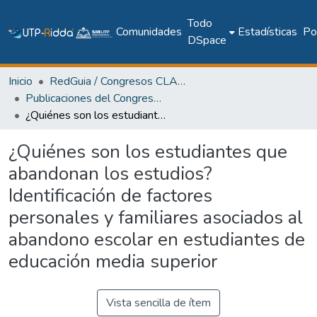
Todo
Comunidades
Estadísticas
Pol
DSpace
Inicio
RedGuia / Congresos CLABES
Publicaciones del Congreso Internacional CLABES
¿Quiénes son los estudiantes que abandonan los estudios? Identificación de factores personales y familiares asociados al abandono escolar en estudiantes de educación media superior
¿Quiénes son los estudiantes que
abandonan los estudios?
Identificación de factores
personales y familiares asociados al
abandono escolar en estudiantes de
educación media superior
Vista sencilla de ítem