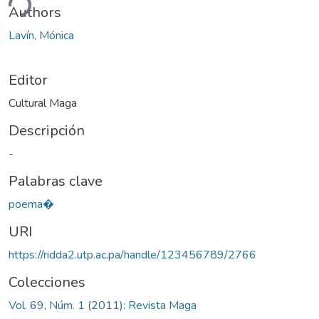
ando...
Authors
Lavín, Mónica
Editor
Cultural Maga
Descripción
-
Palabras clave
poema�
URI
https://ridda2.utp.ac.pa/handle/123456789/2766
Colecciones
Vol. 69, Núm. 1 (2011): Revista Maga