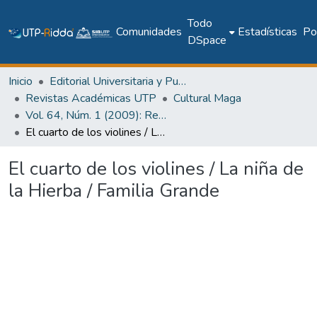
Todo
Comunidades
Estadísticas
Pol
DSpace
Inicio
Editorial Universitaria y Publicaciones Seriadas
Revistas Académicas UTP
Cultural Maga
Vol. 64, Núm. 1 (2009): Revista Maga
El cuarto de los violines / La niña de la Hierba / Familia Grande
El cuarto de los violines / La niña de
la Hierba / Familia Grande