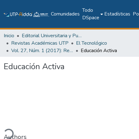
Todo
Comunidades
Estadísticas
Pol
DSpace
Inicio
Editorial Universitaria y Publicaciones Seriadas
Revistas Académicas UTP
El Tecnológico
Vol. 27, Núm. 1 (2017): Revista EL TECNOLÓGICO
Educación Activa
Educación Activa
ando...
Authors