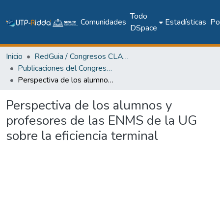
Todo
Comunidades
Estadísticas
Pol
DSpace
Inicio
RedGuia / Congresos CLABES
Publicaciones del Congreso Internacional CLABES
Perspectiva de los alumnos y profesores de las ENMS de la UG sobre la eficiencia terminal
Perspectiva de los alumnos y
profesores de las ENMS de la UG
sobre la eficiencia terminal