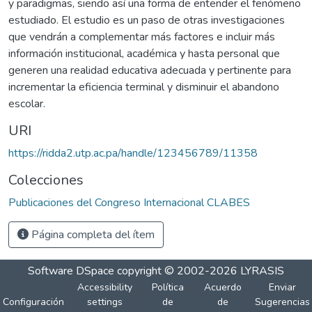
y paradigmas, siendo así una forma de entender el fenómeno
estudiado. El estudio es un paso de otras investigaciones
que vendrán a complementar más factores e incluir más
información institucional, académica y hasta personal que
generen una realidad educativa adecuada y pertinente para
incrementar la eficiencia terminal y disminuir el abandono
escolar.
URI
https://ridda2.utp.ac.pa/handle/123456789/11358
Colecciones
Publicaciones del Congreso Internacional CLABES
Página completa del ítem
Software DSpace
copyright © 2002-2026
LYRASIS
Accessibility
Política
Acuerdo
Enviar
Configuración
settings
de
de
Sugerencias