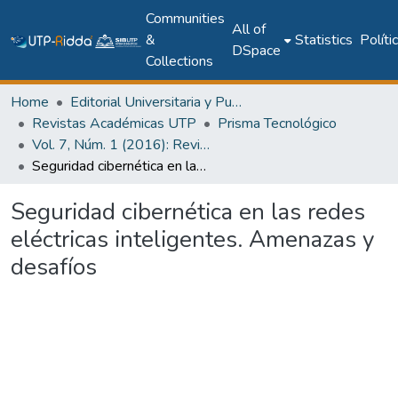
Communities
All of
&
Statistics
Políti
DSpace
Collections
Home
Editorial Universitaria y Publicaciones Seriadas
Revistas Académicas UTP
Prisma Tecnológico
Vol. 7, Núm. 1 (2016): Revista Prisma Tecnológico
Seguridad cibernética en las redes eléctricas inteligentes. Amenazas y desafíos
Seguridad cibernética en las redes
eléctricas inteligentes. Amenazas y
desafíos