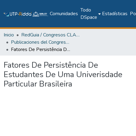
Todo
Comunidades
Estadísticas
Pol
DSpace
Inicio
RedGuia / Congresos CLABES
Publicaciones del Congreso Internacional CLABES
Fatores De Persistência De Estudantes De Uma Univerisdade Particular Brasileira
Fatores De Persistência De
Estudantes De Uma Univerisdade
Particular Brasileira