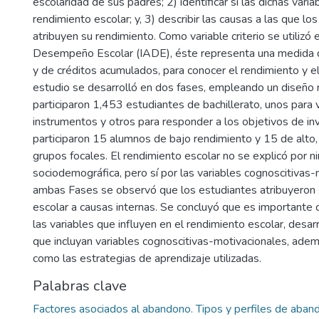
escolaridad de sus padres; 2) identificar si las dichas varia
rendimiento escolar; y, 3) describir las causas a las que lo
atribuyen su rendimiento. Como variable criterio se utilizó 
Desempeño Escolar (IADE), éste representa una medida 
y de créditos acumulados, para conocer el rendimiento y el
estudio se desarrolló en dos fases, empleando un diseño m
participaron 1,453 estudiantes de bachillerato, unos para v
instrumentos y otros para responder a los objetivos de inve
participaron 15 alumnos de bajo rendimiento y 15 de alto, 
grupos focales. El rendimiento escolar no se explicó por n
sociodemográfica, pero sí por las variables cognoscitivas-
ambas Fases se observó que los estudiantes atribuyeron 
escolar a causas internas. Se concluyó que es importante 
las variables que influyen en el rendimiento escolar, desa
que incluyan variables cognoscitivas-motivacionales, ad
como las estrategias de aprendizaje utilizadas.
Palabras clave
Factores asociados al abandono. Tipos y perfiles de aban