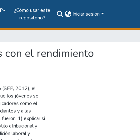
P-
¿Cómo usar este
Iniciar sesión
repositorio?
s con el rendimiento
% (SEP, 2012), el
que los jóvenes se
dicadores como el
diantes y a las
fueron: 1) explicar si
tilo atribucional y
ición laboral y