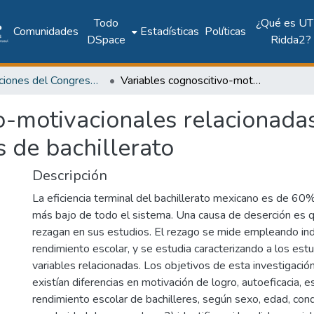
Todo
¿Qué es UT
Comunidades
Estadísticas
Políticas
DSpace
Ridda2?
Publicaciones del Congreso Internacional CLABES
Variables cognoscitivo-motivacionales relacionadas con el rendimiento escolar de estudiantes de bachillerato
o-motivacionales relacionada
s de bachillerato
Descripción
La eficiencia terminal del bachillerato mexicano es de 60
más bajo de todo el sistema. Una causa de deserción es 
rezagan en sus estudios. El rezago se mide empleando in
rendimiento escolar, y se estudia caracterizando a los estu
variables relacionadas. Los objetivos de esta investigación 
existían diferencias en motivación de logro, autoeficacia, es
rendimiento escolar de bachilleres, según sexo, edad, cond