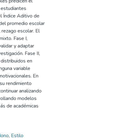
bles predicen el
s estudiantes
el Índice Aditivo de
del promedio escolar
 rezago escolar. El
ixto. Fase I,
alidar y adaptar
stigación. Fase II,
distribuidos en
inguna variable
motivacionales. En
su rendimiento
continuar analizando
rrollando modelos
emás de académicas
dono
,
Estilo