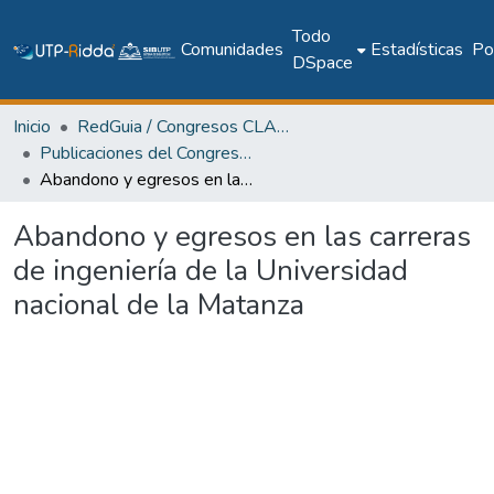
Todo
Comunidades
Estadísticas
Pol
DSpace
Inicio
RedGuia / Congresos CLABES
Publicaciones del Congreso Internacional CLABES
Abandono y egresos en las carreras de ingeniería de la Universidad nacional de la Matanza
Abandono y egresos en las carreras
de ingeniería de la Universidad
nacional de la Matanza