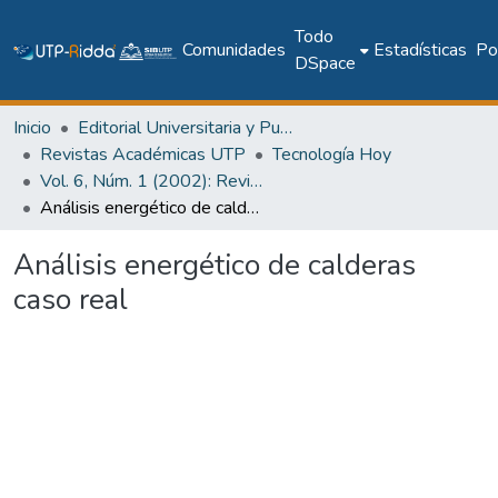
Todo
Comunidades
Estadísticas
Pol
DSpace
Inicio
Editorial Universitaria y Publicaciones Seriadas
Revistas Académicas UTP
Tecnología Hoy
Vol. 6, Núm. 1 (2002): Revista Tecnología Hoy
Análisis energético de calderas caso real
Análisis energético de calderas
caso real