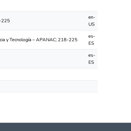
en-
8-225
US
es-
encia y Tecnología – APANAC; 218-225
ES
es-
ES