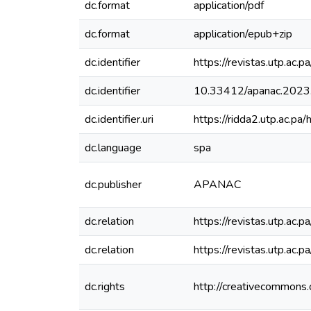
dc.format
application/pdf
dc.format
application/epub+zip
dc.identifier
https://revistas.utp.ac.
dc.identifier
10.33412/apanac.2023
dc.identifier.uri
https://ridda2.utp.ac.
dc.language
spa
dc.publisher
APANAC
dc.relation
https://revistas.utp.ac
dc.relation
https://revistas.utp.ac
dc.rights
http://creativecommons.