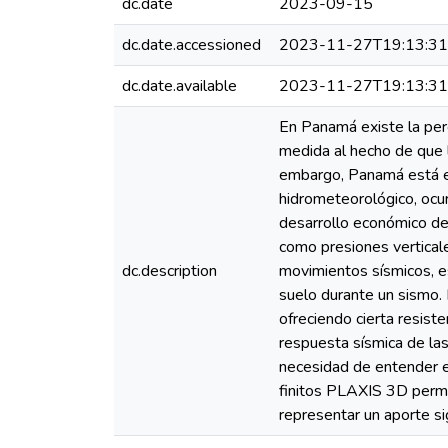
dc.date
2023-09-15
dc.date.accessioned
2023-11-27T19:13:3
dc.date.available
2023-11-27T19:13:3
En Panamá existe la per
medida al hecho de que 
embargo, Panamá está ex
hidrometeorológico, ocu
desarrollo económico del
como presiones verticale
dc.description
movimientos sísmicos, e
suelo durante un sismo. 
ofreciendo cierta resiste
respuesta sísmica de las
necesidad de entender e
finitos PLAXIS 3D permit
representar un aporte sign