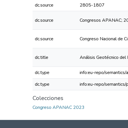
dc.source
2805-1807
dc.source
Congresos APANAC; 202
dc.source
Congreso Nacional de C
dc.title
Análisis Geotécnico del
dc.type
info:eu-repo/semantics/a
dc.type
info:eu-repo/semantics/
Colecciones
Congreso APANAC 2023