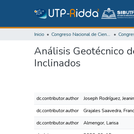
Inicio
Congreso Nacional de Ciencia y Tecnología – APANAC
Congr
Análisis Geotécnico 
Inclinados
dc.contributor.author
Joseph Rodríguez, Jean
dc.contributor.author
Grajales Saavedra, Franc
dc.contributor.author
Almengor, Larisa