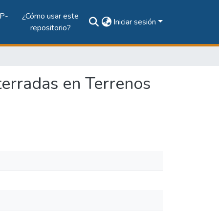
P-
¿Cómo usar este
Iniciar sesión
repositorio?
terradas en Terrenos