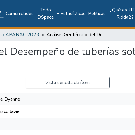
Todo
¿Qué es UT
Comunidades
Estadísticas
Políticas
DSpace
Ridda2?
eso APANAC 2023
Análisis Geotécnico del Desempeño de tuberías soterradas en Terrenos Inclinados
del Desempeño de tuberías so
Vista sencilla de ítem
ine Dyanne
isco Javier