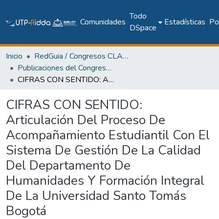
Todo
Comunidades
Estadísticas
Pol
DSpace
Inicio
RedGuia / Congresos CLABES
Publicaciones del Congreso Internacional CLABES
CIFRAS CON SENTIDO: Articulación Del Proceso De Acompañamiento Estudiantil Con El Sistema De Gestión De La Calidad Del Departamento De Humanidades Y Formación Integral De La Universidad Santo Tomás Bogotá
CIFRAS CON SENTIDO:
Articulación Del Proceso De
Acompañamiento Estudiantil Con El
Sistema De Gestión De La Calidad
Del Departamento De
Humanidades Y Formación Integral
De La Universidad Santo Tomás
Bogotá