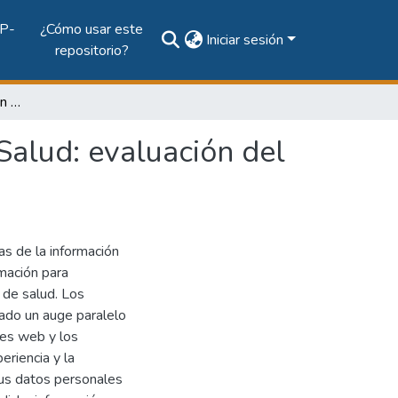
P-
¿Cómo usar este
Iniciar sesión
repositorio?
Estándares de codificación e interoperabilidad en eSalud: evaluación del proyecto AmIHEALTH
Salud: evaluación del
ías de la información
rmación para
 de salud. Los
eado un auge paralelo
nes web y los
eriencia y la
sus datos personales