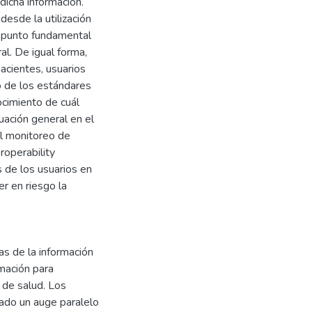
dicha información.
desde la utilización
o punto fundamental
al. De igual forma,
acientes, usuarios
o de los estándares
ocimiento de cuál
uación general en el
el monitoreo de
roperability
 de los usuarios en
er en riesgo la
ías de la información
rmación para
 de salud. Los
eado un auge paralelo