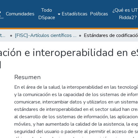
Todo
¿Qué es UT
Comunidades
Estadísticas
Políticas
DSpace
Ridda2?
Facultad de Ingeniería Sistemas Computacionales
[FISC]-Artículos científicos y académicos
ación e interoperabilidad en e
H
Resumen
En el área de la salud, la interoperabilidad en las tecnolog
y la comunicación es la capacidad de los sistemas de info
comunicarse, intercambiar datos y utilizarlos en un sistema
estándares de interoperabilidad en el sector salud han cr
al desarrollo de los sistemas de información, las aplicacio
móviles, y han aumentado la calidad de la asistencia, la exp
seguridad del usuario o paciente al permitir el acceso de 