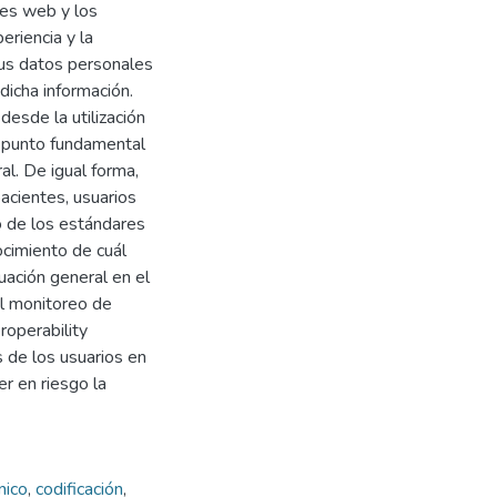
nes web y los
eriencia y la
sus datos personales
dicha información.
desde la utilización
o punto fundamental
al. De igual forma,
acientes, usuarios
o de los estándares
ocimiento de cuál
uación general en el
el monitoreo de
roperability
 de los usuarios en
er en riesgo la
nico
,
codificación
,