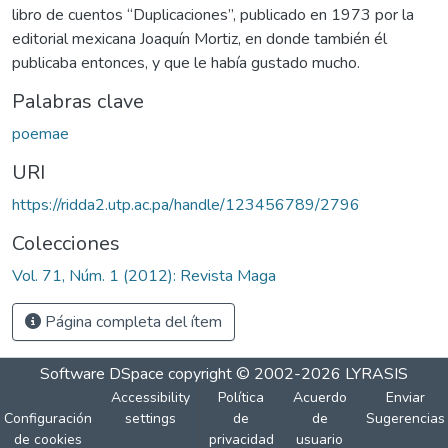
libro de cuentos “Duplicaciones”, publicado en 1973 por la
editorial mexicana Joaquín Mortiz, en donde también él
publicaba entonces, y que le había gustado mucho.
Palabras clave
poemae
URI
https://ridda2.utp.ac.pa/handle/123456789/2796
Colecciones
Vol. 71, Núm. 1 (2012): Revista Maga
Página completa del ítem
Software DSpace
copyright © 2002-2026
LYRASIS
Accessibility
Política
Acuerdo
Enviar
Configuración
settings
de
de
Sugerencias
de cookies
privacidad
usuario