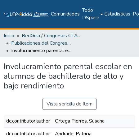
Todo
Comunidades
Estadísticas
Pol
DSpace
Inicio
RedGuia / Congresos CLABES
Publicaciones del Congreso Internacional CLABES
Involucramiento parental escolar en alumnos de bachillerato de alto y bajo rendimiento
Involucramiento parental escolar en
alumnos de bachillerato de alto y
bajo rendimiento
Vista sencilla de ítem
dc.contributor.author
Ortega Pierres, Susana
dc.contributor.author
Andrade, Patricia