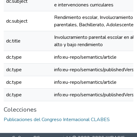
dc.subject
e intervenciones curriculares
Rendimiento escolar, Involucramiento pa
dc.subject
parentales, Bachillerato, Adolescentes.
Involucramiento parental escolar en al
dc.title
alto y bajo rendimiento
dc.type
info:eu-repo/semantics/article
dc.type
info:eu-repo/semantics/publishedVersi
dc.type
info:eu-repo/semantics/article
dc.type
info:eu-repo/semantics/publishedVersi
Colecciones
Publicaciones del Congreso Internacional CLABES