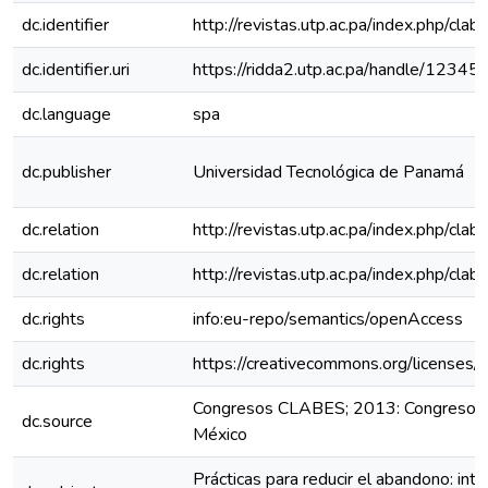
dc.identifier
http://revistas.utp.ac.pa/index.php/clab
dc.identifier.uri
https://ridda2.utp.ac.pa/handle/123
dc.language
spa
dc.publisher
Universidad Tecnológica de Panamá
dc.relation
http://revistas.utp.ac.pa/index.php/cla
dc.relation
http://revistas.utp.ac.pa/index.php/cla
dc.rights
info:eu-repo/semantics/openAccess
dc.rights
https://creativecommons.org/licenses/
Congresos CLABES; 2013: Congreso C
dc.source
México
Prácticas para reducir el abandono: inte