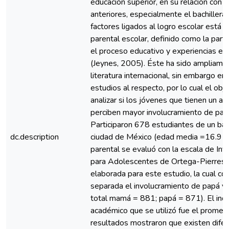
educación superior, en su relación con c
anteriores, especialmente el bachillerat
factores ligados al logro escolar está e
parental escolar, definido como la part
el proceso educativo y experiencias esc
(Jeynes, 2005). Éste ha sido ampliame
literatura internacional, sin embargo e
estudios al respecto, por lo cual el obj
analizar si los jóvenes que tienen un al
perciben mayor involucramiento de par
Participaron 678 estudiantes de un bach
dc.description
ciudad de México (edad media =16.9 añ
parental se evaluó con la escala de In
para Adolescentes de Ortega-Pierres, 
elaborada para este estudio, la cual c
separada el involucramiento de papá 
total mamá = 881; papá = 871). El ind
académico que se utilizó fue el promedi
resultados mostraron que existen difere