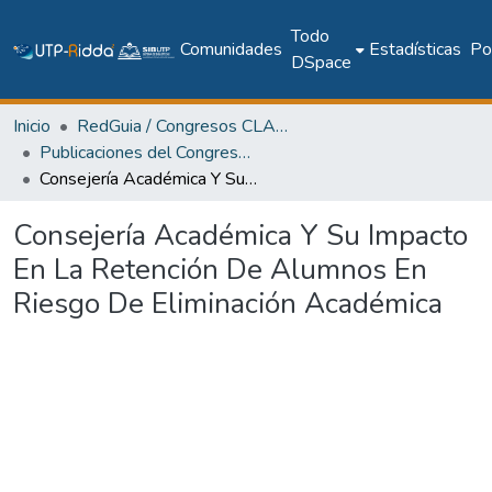
Todo
Comunidades
Estadísticas
Pol
DSpace
Inicio
RedGuia / Congresos CLABES
Publicaciones del Congreso Internacional CLABES
Consejería Académica Y Su Impacto En La Retención De Alumnos En Riesgo De Eliminación Académica
Consejería Académica Y Su Impacto
En La Retención De Alumnos En
Riesgo De Eliminación Académica