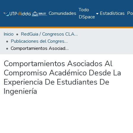
Todo
Comunidades
Estadísticas
Pol
DSpace
Inicio
RedGuia / Congresos CLABES
Publicaciones del Congreso Internacional CLABES
Comportamientos Asociados Al Compromiso Académico Desde La Experiencia De Estudiantes De Ingeniería
Comportamientos Asociados Al
Compromiso Académico Desde La
Experiencia De Estudiantes De
Ingeniería