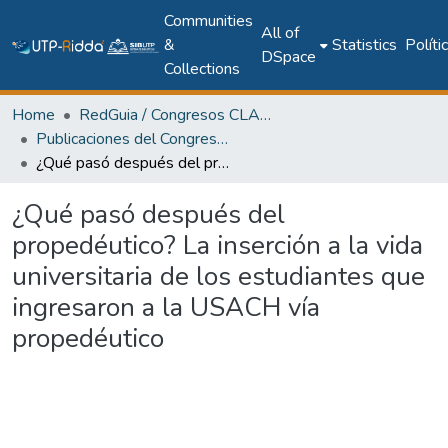
Communities
All of
&
Statistics
Políti
DSpace
Collections
Home
RedGuia / Congresos CLABES
Publicaciones del Congreso Internacional CLABES
¿Qué pasó después del propedéutico? La inserción a la vida universitaria de los estudiantes que ingresaron a la USACH vía propedéutico
¿Qué pasó después del
propedéutico? La inserción a la vida
universitaria de los estudiantes que
ingresaron a la USACH vía
propedéutico