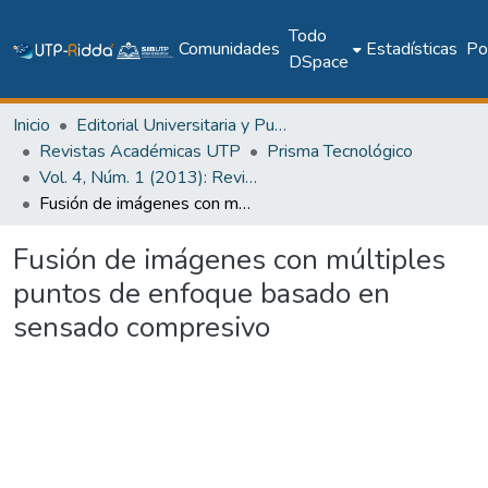
Todo
Comunidades
Estadísticas
Pol
DSpace
Inicio
Editorial Universitaria y Publicaciones Seriadas
Revistas Académicas UTP
Prisma Tecnológico
Vol. 4, Núm. 1 (2013): Revista Prisma Tecnológico
Fusión de imágenes con múltiples puntos de enfoque basado en sensado compresivo
Fusión de imágenes con múltiples
puntos de enfoque basado en
sensado compresivo