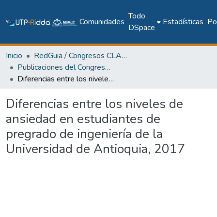
Todo
Comunidades
Estadísticas
Pol
DSpace
Inicio
RedGuia / Congresos CLABES
Publicaciones del Congreso Internacional CLABES
Diferencias entre los niveles de ansiedad en estudiantes de pregrado de ingeniería de la Universidad de Antioquia, 2017
Diferencias entre los niveles de
ansiedad en estudiantes de
pregrado de ingeniería de la
Universidad de Antioquia, 2017