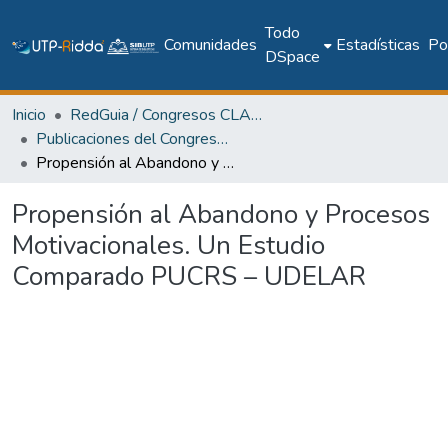
Todo
Comunidades
Estadísticas
Pol
DSpace
Inicio
RedGuia / Congresos CLABES
Publicaciones del Congreso Internacional CLABES
Propensión al Abandono y Procesos Motivacionales. Un Estudio Comparado PUCRS – UDELAR
Propensión al Abandono y Procesos
Motivacionales. Un Estudio
Comparado PUCRS – UDELAR