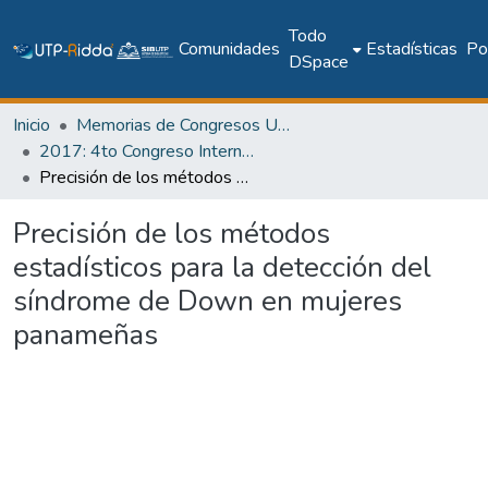
Todo
Comunidades
Estadísticas
Pol
DSpace
Inicio
Memorias de Congresos UTP
2017: 4to Congreso Internacional AmITIC 2017, Aplicando nuevas tecnologías
Precisión de los métodos estadísticos para la detección del síndrome de Down en mujeres panameñas
Precisión de los métodos
estadísticos para la detección del
síndrome de Down en mujeres
panameñas