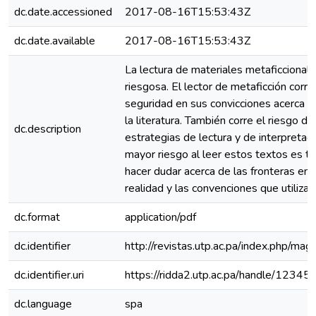
dc.date.accessioned
2017-08-16T15:53:43Z
dc.date.available
2017-08-16T15:53:43Z
La lectura de materiales metaficcionale
riesgosa. El lector de metaficción corre
seguridad en sus convicciones acerca 
la literatura. También corre el riesgo de
dc.description
estrategias de lectura y de interpretac
mayor riesgo al leer estos textos es ta
hacer dudar acerca de las fronteras en
realidad y las convenciones que utiliza
dc.format
application/pdf
dc.identifier
http://revistas.utp.ac.pa/index.php/mag
dc.identifier.uri
https://ridda2.utp.ac.pa/handle/123
dc.language
spa