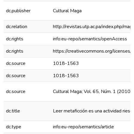
dc.publisher
Cultural Maga
dc.relation
http://revistas.utp.ac.pa/index.php/ma
dc.rights
info:eu-repo/semantics/openAccess
dc.rights
https://creativecommons.org/licenses/
dc.source
1018-1563
dc.source
1018-1563
dc.source
Cultural Maga; Vol. 65, Núm. 1 (2010)
dc.title
Leer metaficción es una actividad ries
dc.type
info:eu-repo/semantics/article