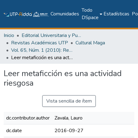
Todo
Comunidades
Estadísticas
Pol
DSpace
Inicio
Editorial Universitaria y Publicaciones Seriadas
Revistas Académicas UTP
Cultural Maga
Vol. 65, Núm. 1 (2010): Revista Maga
Leer metaficción es una actividad riesgosa
Leer metaficción es una actividad
riesgosa
Vista sencilla de ítem
dc.contributor.author
Zavala, Lauro
dc.date
2016-09-27