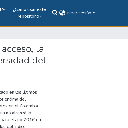
P-
¿Cómo usar este
Iniciar sesión
repositorio?
acceso, la
ersidad del
ado en los últimos
or encima del
tos en el Colombia.
na no alcanzó la
 para el año 2016 en
dos del Índice