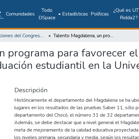
Todo
¿Qué es UT
Comunidades
Estadísticas
Políticas
DSpace
Ridda2?
Publicaciones del Congreso Internacional CLABES
Talento Magdalena, un programa para favorecer el acceso, la permanencia y la graduación estudiantil en la Universidad del Magdalena
 programa para favorecer el 
uación estudiantil en la Univ
Descripción
Históricamente el departamento del Magdalena se ha ubic
lugares en los resultados de las pruebas Saber 11, sólo p
departamento del Chocó, el número 31 de 32 departamen
Además, se debe destacar que a nivel general el Magdale
meta de mejoramiento de la calidad educativa proyectada
los niveles primaria, secundaria y media, según los resulta