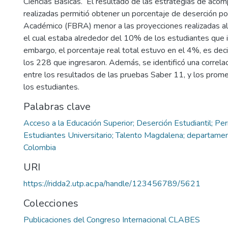
Ciencias Básicas. El resultado de las estrategias de ac
realizadas permitió obtener un porcentaje de deserción p
Académico (FBRA) menor a las proyecciones realizadas al i
el cual estaba alrededor del 10% de los estudiantes que 
embargo, el porcentaje real total estuvo en el 4%, es deci
los 228 que ingresaron. Además, se identificó una correlaci
entre los resultados de las pruebas Saber 11, y los pro
los estudiantes.
Palabras clave
Acceso a la Educación Superior; Deserción Estudiantil; Pe
Estudiantes Universitario; Talento Magdalena; departame
Colombia
URI
https://ridda2.utp.ac.pa/handle/123456789/5621
Colecciones
Publicaciones del Congreso Internacional CLABES