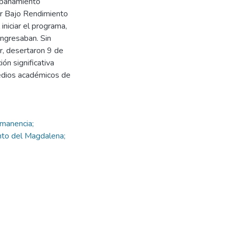
ompañamiento
or Bajo Rendimiento
niciar el programa,
ingresaban. Sin
r, desertaron 9 de
ón significativa
medios académicos de
rmanencia;
nto del Magdalena;