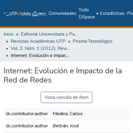
Todo
Comunidades
Estadísticas
Pol
DSpace
Inicio
Editorial Universitaria y Publicaciones Seriadas
Revistas Académicas UTP
Prisma Tecnológico
Vol. 3, Núm. 1 (2012): Revista Prisma Tecnológico
Internet: Evolución e Impacto de la Red de Redes
Internet: Evolución e Impacto de la
Red de Redes
Vista sencilla de ítem
dc.contributor.author
Medina, Carlos
dc.contributor.author
Beltrán, José