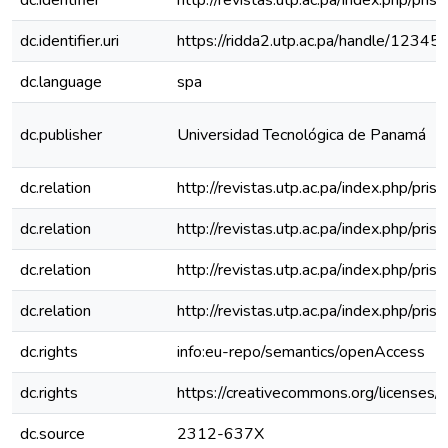
dc.identifier
http://revistas.utp.ac.pa/index.php/pri
dc.identifier.uri
https://ridda2.utp.ac.pa/handle/123
dc.language
spa
dc.publisher
Universidad Tecnológica de Panamá
dc.relation
http://revistas.utp.ac.pa/index.php/pri
dc.relation
http://revistas.utp.ac.pa/index.php/pri
dc.relation
http://revistas.utp.ac.pa/index.php/pri
dc.relation
http://revistas.utp.ac.pa/index.php/pri
dc.rights
info:eu-repo/semantics/openAccess
dc.rights
https://creativecommons.org/licenses/
dc.source
2312-637X