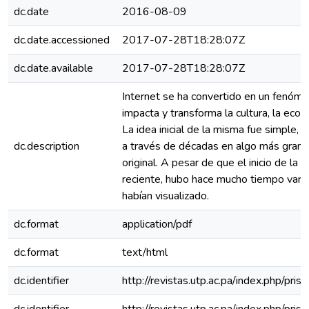
dc.date
2016-08-09
dc.date.accessioned
2017-07-28T18:28:07Z
dc.date.available
2017-07-28T18:28:07Z
Internet se ha convertido en un fenóm
impacta y transforma la cultura, la econ
La idea inicial de la misma fue simple, 
dc.description
a través de décadas en algo más gran
original. A pesar de que el inicio de la 
reciente, hubo hace mucho tiempo vario
habían visualizado.
dc.format
application/pdf
dc.format
text/html
dc.identifier
http://revistas.utp.ac.pa/index.php/pri