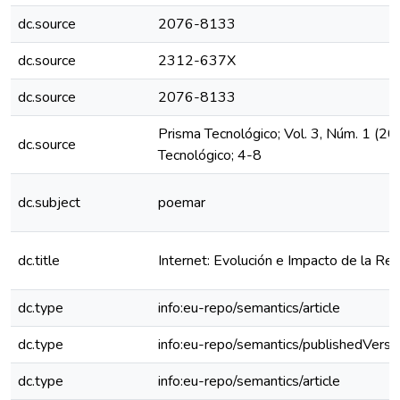
dc.source
2076-8133
dc.source
2312-637X
dc.source
2076-8133
Prisma Tecnológico; Vol. 3, Núm. 1 (20
dc.source
Tecnológico; 4-8
dc.subject
poemar
dc.title
Internet: Evolución e Impacto de la R
dc.type
info:eu-repo/semantics/article
dc.type
info:eu-repo/semantics/publishedVersi
dc.type
info:eu-repo/semantics/article