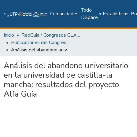
Todo
Comunidades
Estadísticas
Pol
DSpace
Inicio
RedGuia / Congresos CLABES
Publicaciones del Congreso Internacional CLABES
Análisis del abandono universitario en la universidad de castilla-la mancha: resultados del proyecto Alfa Guía
Análisis del abandono universitario
en la universidad de castilla-la
mancha: resultados del proyecto
Alfa Guía