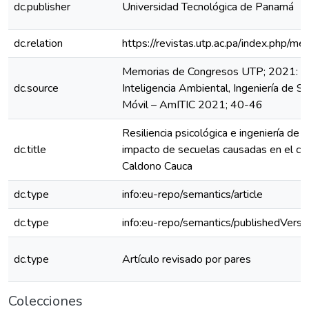
dc.publisher
Universidad Tecnológica de Panamá
dc.relation
https://revistas.utp.ac.pa/index.php/
Memorias de Congresos UTP; 2021: Co
dc.source
Inteligencia Ambiental, Ingeniería de S
Móvil – AmITIC 2021; 40-46
Resiliencia psicológica e ingeniería de 
dc.title
impacto de secuelas causadas en el co
Caldono Cauca
dc.type
info:eu-repo/semantics/article
dc.type
info:eu-repo/semantics/publishedVersi
dc.type
Artículo revisado por pares
Colecciones