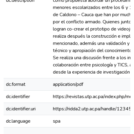
dc.description
como propuesta abordar un procedimient
menores escolarizados entre los 6 y 1
de Caldono – Cauca que han por mucho
por el conflicto armado. Quienes junto 
logran co-crear el prototipo de videoju
realiza después la construcción e impl
mencionado, además una validación y ve
técnico y apropiación del conocimiento 
Se realiza una discusión frente a los im
colaboración entre psicología y TICS, al
desde la experiencia de investigación y
dc.format
application/pdf
dc.identifier
https://revistas.utp.ac.pa/index.php/m
dc.identifier.uri
https://ridda2.utp.ac.pa/handle/123
dc.language
spa