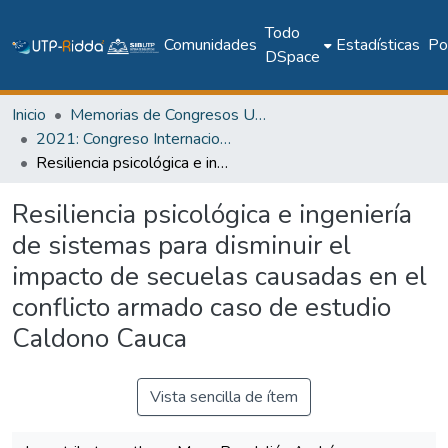
Todo
Comunidades
Estadísticas
Pol
DSpace
Inicio
Memorias de Congresos UTP
2021: Congreso Internacional en Inteligencia Ambiental, Ingeniería de Software y Salud Electrónica y Móvil – AmITIC 2021
Resiliencia psicológica e ingeniería de sistemas para disminuir el impacto de secuelas causadas en el conflicto armado caso de estudio Caldono Cauca
Resiliencia psicológica e ingeniería
de sistemas para disminuir el
impacto de secuelas causadas en el
conflicto armado caso de estudio
Caldono Cauca
Vista sencilla de ítem