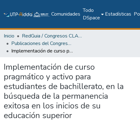
Todo
Comunidades
Estadísticas
Pol
DSpace
Inicio
RedGuia / Congresos CLABES
Publicaciones del Congreso Internacional CLABES
Implementación de curso pragmático y activo para estudiantes de bachillerato, en la búsqueda de la permanencia exitosa en los inicios de su educación superior
Implementación de curso
pragmático y activo para
estudiantes de bachillerato, en la
búsqueda de la permanencia
exitosa en los inicios de su
educación superior