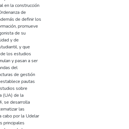
l en la construcción
 Ordenanza de
demás de definir los
 formación, promueve
agonista de su
lidad y de
studiantil, y que
 de los estudios
rmulan y pasan a ser
andas del
cturas de gestión
 y establece pautas
estudios sobre
ca (UA) de la
, se desarrolla
tematizar las
 a cabo por la Udelar
s principales