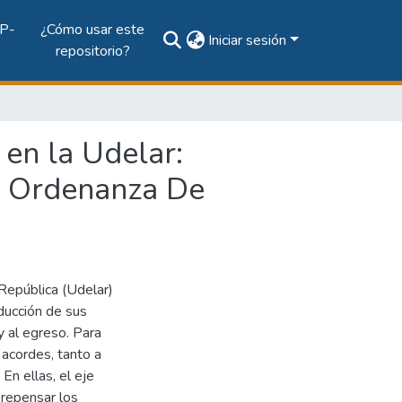
P-
¿Cómo usar este
Iniciar sesión
repositorio?
 en la Udelar:
la Ordenanza De
República (Udelar)
ducción de sus
y al egreso. Para
 acordes, tanto a
En ellas, el eje
 repensar los