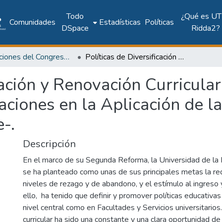
Todo
¿Qué es UT
Comunidades
Estadísticas
Políticas
DSpace
Ridda2?
Publicaciones del Congreso Internacional CLABES
Políticas de Diversificación y Renovación Curricular en la Udelar: Proyecciones y Realizaciones en la Aplicación de la Ordenanza De Grado -Primer Avance-.
cación y Renovación Curricular
aciones en la Aplicación de 
-.
Descripción
En el marco de su Segunda Reforma, la Universidad de la 
se ha planteado como unas de sus principales metas la re
niveles de rezago y de abandono, y el estímulo al ingreso 
ello, ha tenido que definir y promover políticas educativas
nivel central como en Facultades y Servicios universitarios. 
curricular ha sido una constante y una clara oportunidad de