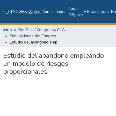
Todo
Comunidades
Estadísticas
Pol
DSpace
Inicio
RedGuia / Congresos CLABES
Publicaciones del Congreso Internacional CLABES
Estudio del abandono empleando un modelo de riesgos proporcionales
Estudio del abandono empleando
un modelo de riesgos
proporcionales