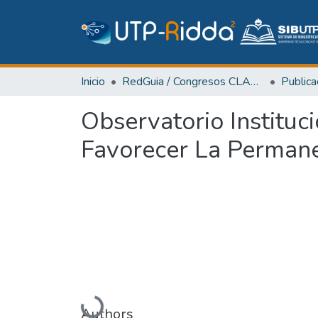
Inicio
RedGuia / Congresos CLABES
Observatorio Institu
Favorecer La Permane
Cargando...
Authors