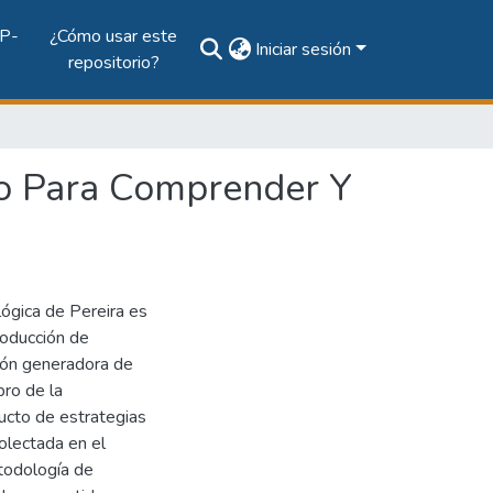
P-
¿Cómo usar este
Iniciar sesión
repositorio?
ico Para Comprender Y
lógica de Pereira es
roducción de
ción generadora de
pro de la
ucto de estrategias
olectada en el
todología de