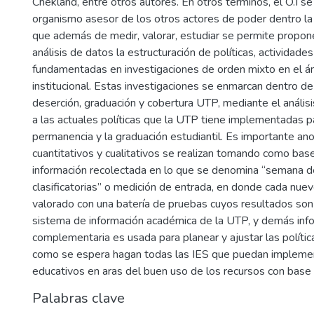
Chekland, entre otros autores. En otros términos, el O.I se
organismo asesor de los otros actores de poder dentro la 
que además de medir, valorar, estudiar se permite proponer
análisis de datos la estructuración de políticas, actividades
fundamentadas en investigaciones de orden mixto en el á
institucional. Estas investigaciones se enmarcan dentro de
deserción, graduación y cobertura UTP, mediante el análi
a las actuales políticas que la UTP tiene implementadas p
permanencia y la graduación estudiantil. Es importante an
cuantitativos y cualitativos se realizan tomando como base 
información recolectada en lo que se denomina “semana 
clasificatorias” o medición de entrada, en donde cada nue
valorado con una batería de pruebas cuyos resultados so
sistema de información académica de la UTP, y demás inf
complementaria es usada para planear y ajustar las polític
como se espera hagan todas las IES que puedan implemen
educativos en aras del buen uso de los recursos con base 
Palabras clave