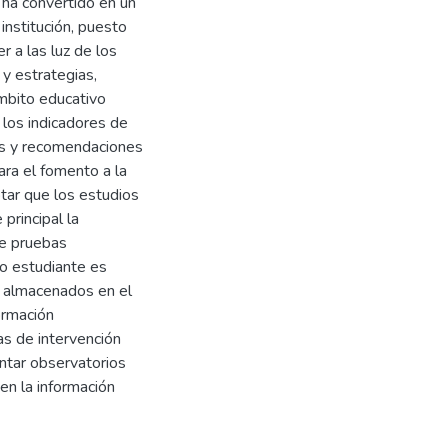
 ha convertido en un
institución, puesto
 a las luz de los
 y estrategias,
mbito educativo
 los indicadores de
sis y recomendaciones
ara el fomento a la
otar que los estudios
principal la
de pruebas
vo estudiante es
n almacenados en el
ormación
as de intervención
tar observatorios
en la información