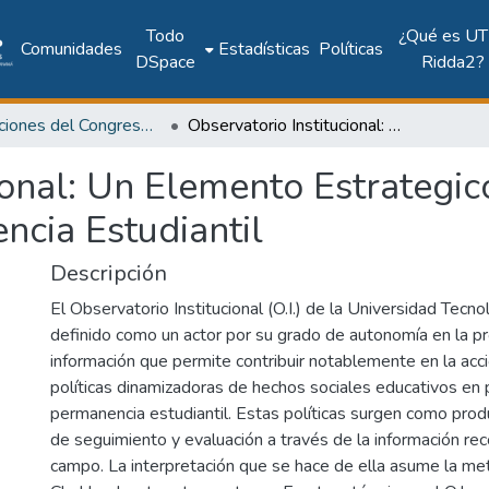
Todo
¿Qué es UT
Comunidades
Estadísticas
Políticas
DSpace
Ridda2?
Publicaciones del Congreso Internacional CLABES
Observatorio Institucional: Un Elemento Estrategico Para Comprender Y Favorecer La Permanencia Estudiantil
cional: Un Elemento Estrateg
ncia Estudiantil
Descripción
El Observatorio Institucional (O.I.) de la Universidad Tecno
definido como un actor por su grado de autonomía en la p
información que permite contribuir notablemente en la ac
políticas dinamizadoras de hechos sociales educativos en 
permanencia estudiantil. Estas políticas surgen como prod
de seguimiento y evaluación a través de la información rec
campo. La interpretación que se hace de ella asume la me