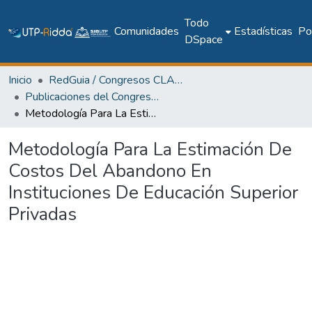
Todo
Comunidades
Estadísticas
Pol
DSpace
Inicio
RedGuia / Congresos CLABES
Publicaciones del Congreso Internacional CLABES
Metodología Para La Estimación De Costos Del Abandono En Instituciones De Educación Superior Privadas
Metodología Para La Estimación De
Costos Del Abandono En
Instituciones De Educación Superior
Privadas