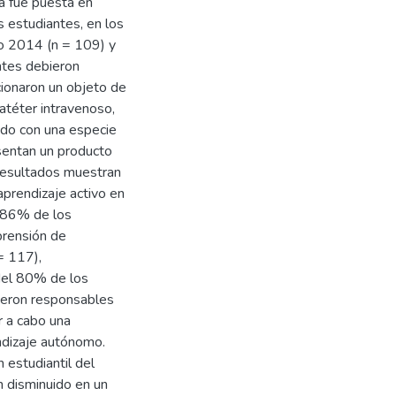
a fue puesta en
s estudiantes, en los
ño 2014 (n = 109) y
ntes debieron
cionaron un objeto de
 catéter intravenoso,
iado con una especie
esentan un producto
 resultados muestran
prendizaje activo en
y 86% de los
prensión de
= 117),
del 80% de los
ueron responsables
r a cabo una
endizaje autónomo.
 estudiantil del
n disminuido en un