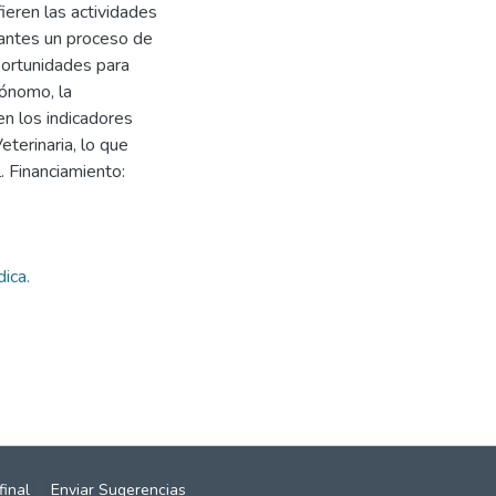
eren las actividades
iantes un proceso de
portunidades para
tónomo, la
en los indicadores
eterinaria, lo que
. Financiamiento:
ica.
final
Enviar Sugerencias