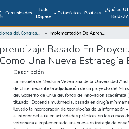
Todo
¿Qué es UT
Comunidades
Estadísticas
Políticas
DSpace
Ridda2?
Publicaciones del Congreso Internacional CLABES
Implementación De Aprendizaje Basado En Proyectos En Cursos De Anatomía Veterinaria Como Una Nueva Estrategia En Educación Médica
prendizaje Basado En Proyec
 Como Una Nueva Estrategia 
Descripción
La Escuela de Medicina Veterinaria de la Universidad And
de Chile mediante la adjudicación de un proyecto del Mini
del Gobierno de Chile del fondo de innovación académic
titulado “Docencia multimedial basada en cirugía mínimame
llevado la incorporación de tecnologías de la información 
al interior del aula en actividades prácticas en los cursos 
veterinaria e implementado una nueva estrategia de ense