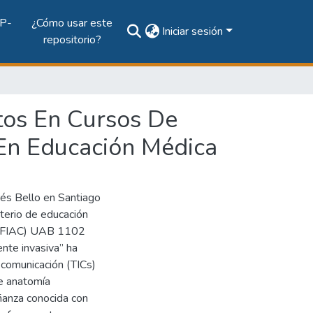
P-
¿Cómo usar este
Iniciar sesión
repositorio?
tos En Cursos De
En Educación Médica
rés Bello en Santiago
sterio de educación
a (FIAC) UAB 1102
nte invasiva” ha
y comunicación (TICs)
de anatomía
ñanza conocida con