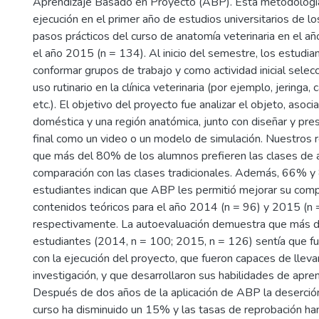
Aprendizaje Basado en Proyecto (ABP). Esta metodologí
ejecución en el primer año de estudios universitarios de lo
pasos prácticos del curso de anatomía veterinaria en el a
el año 2015 (n = 134). Al inicio del semestre, los estudia
conformar grupos de trabajo y como actividad inicial selec
uso rutinario en la clínica veterinaria (por ejemplo, jeringa,
etc.). El objetivo del proyecto fue analizar el objeto, asoc
doméstica y una región anatómica, junto con diseñar y pr
final como un video o un modelo de simulación. Nuestros
que más del 80% de los alumnos prefieren las clases de a
comparación con las clases tradicionales. Además, 66% 
estudiantes indican que ABP les permitió mejorar su com
contenidos teóricos para el año 2014 (n = 96) y 2015 (n 
respectivamente. La autoevaluación demuestra que más 
estudiantes (2014, n = 100; 2015, n = 126) sentía que f
con la ejecución del proyecto, que fueron capaces de lleva
investigación, y que desarrollaron sus habilidades de apr
Después de dos años de la aplicación de ABP la deserción
curso ha disminuido un 15% y las tasas de reprobación ha