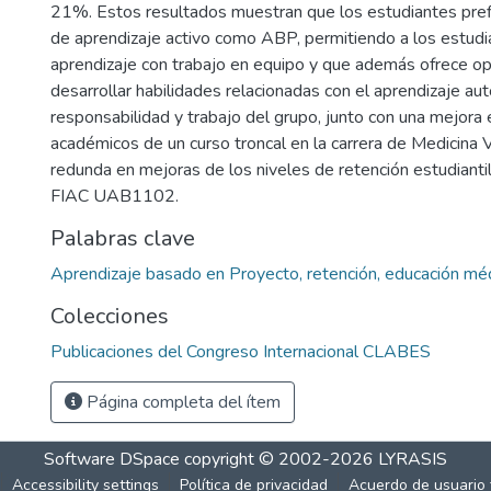
21%. Estos resultados muestran que los estudiantes prefi
de aprendizaje activo como ABP, permitiendo a los estud
aprendizaje con trabajo en equipo y que además ofrece o
desarrollar habilidades relacionadas con el aprendizaje au
responsabilidad y trabajo del grupo, junto con una mejora 
académicos de un curso troncal en la carrera de Medicina V
redunda en mejoras de los niveles de retención estudiantil
FIAC UAB1102.
Palabras clave
Aprendizaje basado en Proyecto, retención, educación méd
Colecciones
Publicaciones del Congreso Internacional CLABES
Página completa del ítem
Software DSpace
copyright © 2002-2026
LYRASIS
Accessibility settings
Política de privacidad
Acuerdo de usuario 