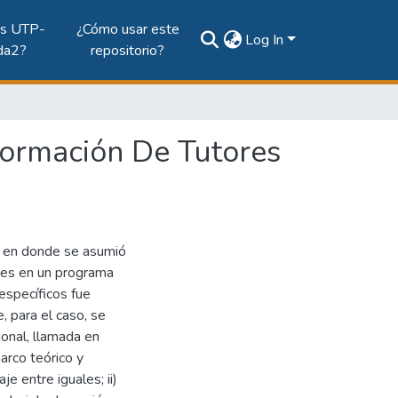
es UTP-
¿Cómo usar este
Log In
da2?
repositorio?
Formación De Tutores
, en donde se asumió
ntes en un programa
específicos fue
, para el caso, se
ional, llamada en
arco teórico y
je entre iguales; ii)