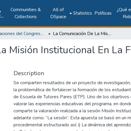
Communities &
All of
¿Qué 
Statistics
Políticas
Collections
DSpace
Rid
Publicaciones del Congreso Internacional CLABES
La Comunicación De La Misión Institucional En La Formación De Tutores Pares
a Misión Institucional En La 
Description
Se comparten resultados de un proyecto de investigación
la problemática de fortalecer la formación de los estudia
de Escuela de Tutores Pares (ETP). Uno de los objetivos 
valorar las experiencias educativas del programa, en donde
comparte la valoración realizada a la sesión Misión Instituc
adelante como: “La sesión”. Esta apuesta se basó en un m
procedimental estructurado así: i) La dinámica del aprendiza