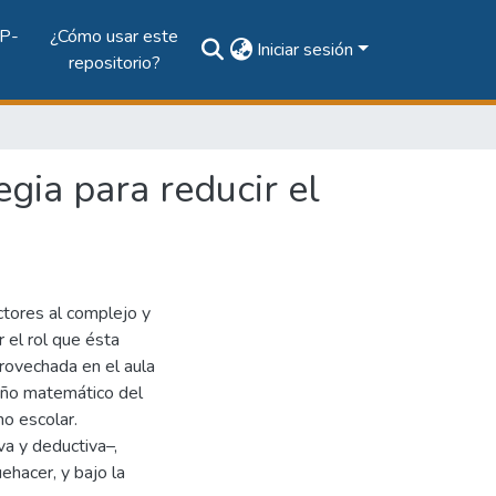
P-
¿Cómo usar este
Iniciar sesión
repositorio?
gia para reducir el
ectores al complejo y
 el rol que ésta
rovechada en el aula
eño matemático del
no escolar.
va y deductiva–,
ehacer, y bajo la