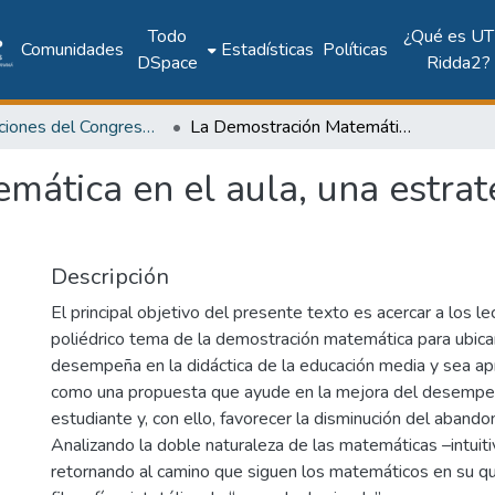
Todo
¿Qué es UT
Comunidades
Estadísticas
Políticas
DSpace
Ridda2?
Publicaciones del Congreso Internacional CLABES
La Demostración Matemática en el aula, una estrategia para reducir el abandono escolar
ática en el aula, una estrate
Descripción
El principal objetivo del presente texto es acercar a los l
poliédrico tema de la demostración matemática para ubicar
desempeña en la didáctica de la educación media y sea ap
como una propuesta que ayude en la mejora del desemp
estudiante y, con ello, favorecer la disminución del abando
Analizando la doble naturaleza de las matemáticas –intuiti
retornando al camino que siguen los matemáticos en su qu