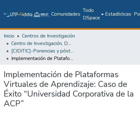
Todo
Comunidades
Estadísticas
Pol
DSpace
Inicio
Centros de Investigación
Centro de Investigación, Desarrollo e Innovación en TIC
[CIDITIC]-Ponencias y pósteres
Implementación de Plataformas Virtuales de Aprendizaje: Caso de Éxito “Universidad Corporativa de la ACP”
Implementación de Plataformas
Virtuales de Aprendizaje: Caso de
Éxito “Universidad Corporativa de la
ACP”