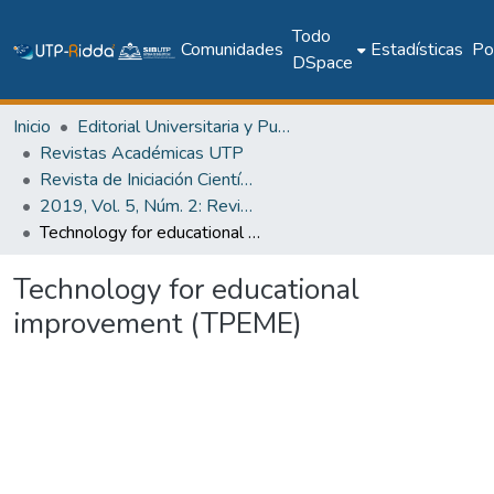
Todo
Comunidades
Estadísticas
Pol
DSpace
Inicio
Editorial Universitaria y Publicaciones Seriadas
Revistas Académicas UTP
Revista de Iniciación Científica
2019, Vol. 5, Núm. 2: Revista de Iniciación Científica
Technology for educational improvement (TPEME)
Technology for educational
improvement (TPEME)