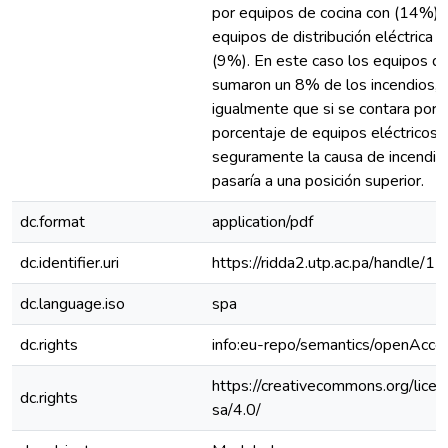
por equipos de cocina con (14%) 
equipos de distribución eléctrica 
(9%). En este caso los equipos de
sumaron un 8% de los incendios, 
igualmente que si se contara por 
porcentaje de equipos eléctricos d
seguramente la causa de incendio 
pasaría a una posición superior.
dc.format
application/pdf
dc.identifier.uri
https://ridda2.utp.ac.pa/handle
dc.language.iso
spa
dc.rights
info:eu-repo/semantics/openAcce
https://creativecommons.org/lice
dc.rights
sa/4.0/