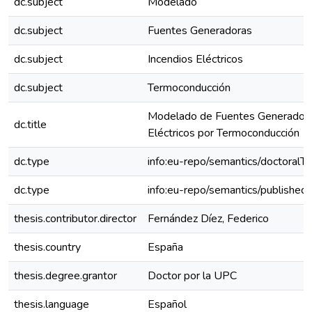
dc.subject
Modelado
dc.subject
Fuentes Generadoras
dc.subject
Incendios Eléctricos
dc.subject
Termoconducción
Modelado de Fuentes Generadora
dc.title
Eléctricos por Termoconducción
dc.type
info:eu-repo/semantics/doctoralTh
dc.type
info:eu-repo/semantics/published
thesis.contributor.director
Fernández Díez, Federico
thesis.country
España
thesis.degree.grantor
Doctor por la UPC
thesis.language
Español