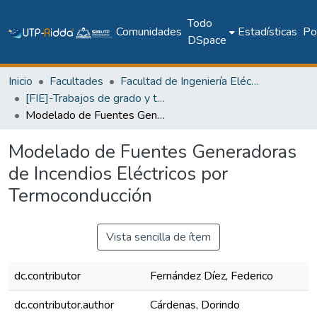
Todo
Comunidades
Estadísticas
Pol
DSpace
Inicio
Facultades
Facultad de Ingeniería Eléctrica
[FIE]-Trabajos de grado y tesis
Modelado de Fuentes Generadoras de Incendios Eléctricos por Termoconducción
Modelado de Fuentes Generadoras
de Incendios Eléctricos por
Termoconducción
Vista sencilla de ítem
dc.contributor
Fernández Díez, Federico
dc.contributor.author
Cárdenas, Dorindo