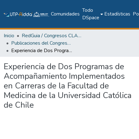
Todo
Comunidades
Estadísticas
Pol
DSpace
Inicio
RedGuia / Congresos CLABES
Publicaciones del Congreso Internacional CLABES
Experiencia de Dos Programas de Acompañamiento Implementados en Carreras de la Facultad de Medicina de la Universidad Católica de Chile
Experiencia de Dos Programas de
Acompañamiento Implementados
en Carreras de la Facultad de
Medicina de la Universidad Católica
de Chile